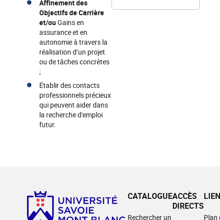
Affinement des
Objectifs de Carrière
et/ou
Gains en
assurance et en
autonomie à travers la
réalisation d’un projet
ou de tâches concrètes
;
Établir des contacts
professionnels précieux
qui peuvent aider dans
la recherche d'emploi
futur.
CATALOGUE
ACCÈS
LIE
DIRECTS
Rechercher un
Plan