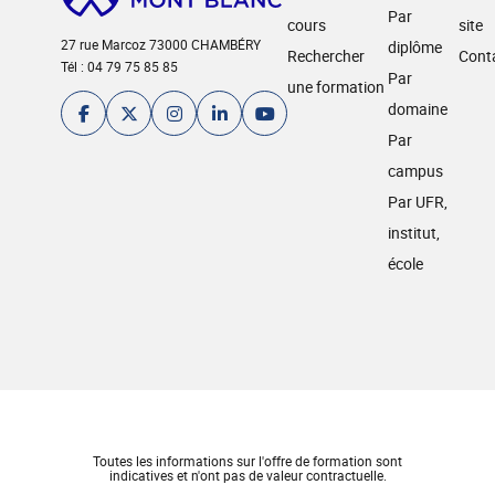
Par
cours
site
27 rue Marcoz 73000 CHAMBÉRY
diplôme
Rechercher
Cont
Tél : 04 79 75 85 85
Par
une formation
domaine
Par
campus
Par UFR,
institut,
école
Toutes les informations sur l'offre de formation sont
indicatives et n'ont pas de valeur contractuelle.