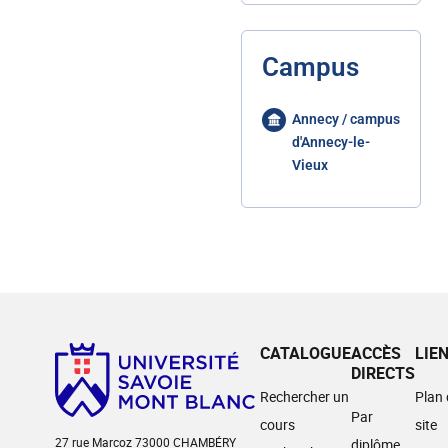
Campus
Annecy / campus
d'Annecy-le-
Vieux
CATALOGUE
ACCÈS
LIE
DIRECTS
Rechercher un
Plan
Par
cours
site
27 rue Marcoz 73000 CHAMBÉRY
diplôme