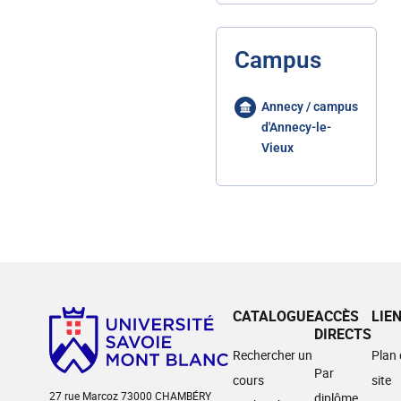
Campus
Annecy / campus
d'Annecy-le-
Vieux
CATALOGUE
ACCÈS
LIE
DIRECTS
Rechercher un
Plan
Par
cours
site
27 rue Marcoz 73000 CHAMBÉRY
diplôme