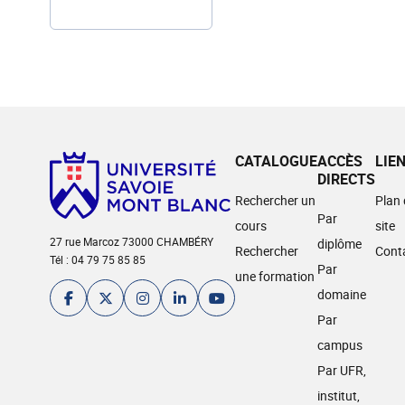
CATALOGUE
ACCÈS
LIE
DIRECTS
Rechercher un
Plan
Par
cours
site
27 rue Marcoz 73000 CHAMBÉRY
diplôme
Rechercher
Cont
Tél : 04 79 75 85 85
Par
une formation
domaine
Par
campus
Par UFR,
institut,