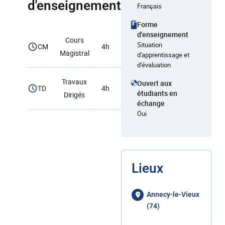
d'enseignement
Français
Forme
d'enseignement
Cours
Situation
CM
4h
Magistral
d'apprentissage et
d'évaluation
Travaux
Ouvert aux
TD
4h
étudiants en
Dirigés
échange
Oui
Lieux
Annecy-le-Vieux
(74)