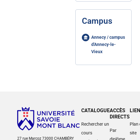
Campus
Annecy / campus
d'Annecy-le-
Vieux
CATALOGUE
ACCÈS
LIE
DIRECTS
Rechercher un
Plan
Par
cours
site
27 rue Marcoz 73000 CHAMBÉRY
diplôme