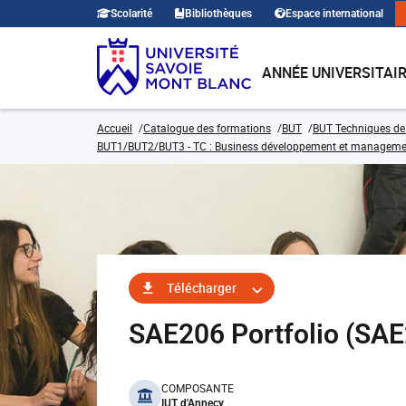
Scolarité
Bibliothèques
Espace international
ANNÉE UNIVERSITAI
Accueil
Catalogue des formations
BUT
BUT Techniques de
BUT1/BUT2/BUT3 - TC : Business développement et management d
Télécharger
SAE206 Portfolio (SA
benefits
COMPOSANTE
IUT d'Annecy