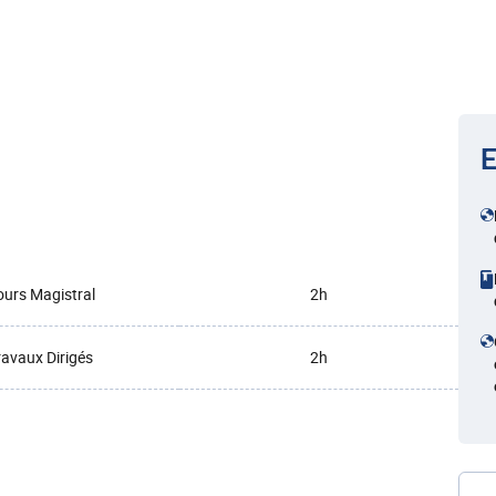
E
urs Magistral
2h
ravaux Dirigés
2h