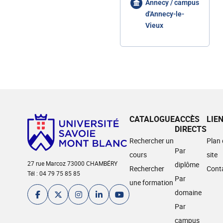
Annecy / campus
d'Annecy-le-
Vieux
CATALOGUE
ACCÈS
LIE
DIRECTS
Rechercher un
Plan
Par
cours
site
27 rue Marcoz 73000 CHAMBÉRY
diplôme
Rechercher
Cont
Tél : 04 79 75 85 85
Par
une formation
domaine
Par
campus