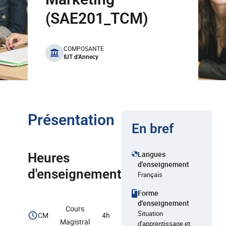
(SAE201_TCM)
benefits
COMPOSANTE
IUT d'Annecy
Présentation
En bref
Langues
Heures
d'enseignement
d'enseignement
Français
Forme
d'enseignement
Cours
Situation
CM
4h
Magistral
d'apprentissage et