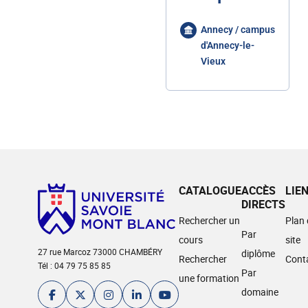
Annecy / campus
d'Annecy-le-
Vieux
CATALOGUE
ACCÈS
LIE
DIRECTS
Rechercher un
Plan
Par
cours
site
27 rue Marcoz 73000 CHAMBÉRY
diplôme
Rechercher
Cont
Tél : 04 79 75 85 85
Par
une formation
domaine