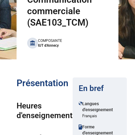
commerciale
(SAE103_TCM)
benefits
COMPOSANTE
IUT d'Annecy
Présentation
En bref
Langues
Heures
d'enseignement
d'enseignement
Français
Forme
d'enseignement