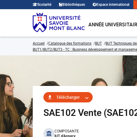
Scolarité
Bibliothèques
Espace international
ANNÉE UNIVERSITAI
Accueil
Catalogue des formations
BUT
BUT Techniques de
BUT1/BUT2/BUT3 - TC : Business développement et management d
Télécharger
SAE102 Vente (SAE10
benefits
COMPOSANTE
IUT d'Annecy