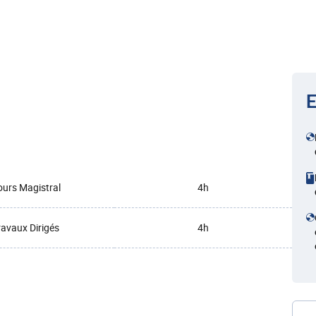
E
urs Magistral
4h
ravaux Dirigés
4h