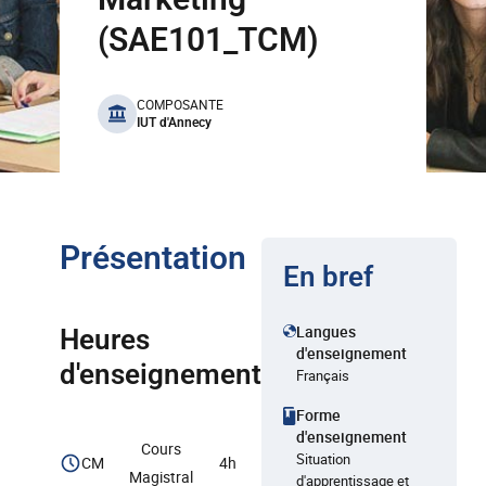
(SAE101_TCM)
benefits
COMPOSANTE
IUT d'Annecy
Présentation
En bref
Langues
Heures
d'enseignement
d'enseignement
Français
Forme
d'enseignement
Cours
Situation
CM
4h
Magistral
d'apprentissage et