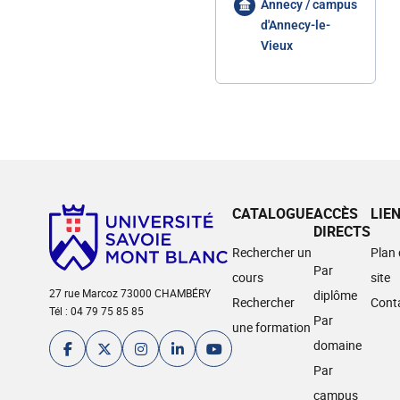
Annecy / campus
d'Annecy-le-
Vieux
CATALOGUE
ACCÈS
LIE
DIRECTS
Rechercher un
Plan
Par
cours
site
27 rue Marcoz 73000 CHAMBÉRY
diplôme
Rechercher
Cont
Tél : 04 79 75 85 85
Par
une formation
domaine
Par
campus