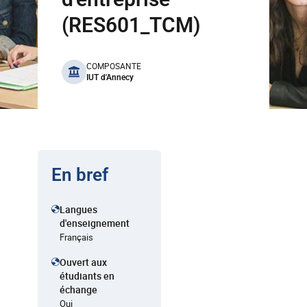
(RES601_TCM)
benefits
COMPOSANTE
IUT d'Annecy
En bref
Langues
d'enseignement
Français
Ouvert aux
étudiants en
échange
Oui