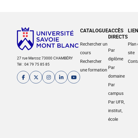
CATALOGUE
ACCÈS
LIE
DIRECTS
Rechercher un
Plan
Par
cours
site
27 rue Marcoz 73000 CHAMBÉRY
diplôme
Rechercher
Cont
Tél : 04 79 75 85 85
Par
une formation
domaine
Par
campus
Par UFR,
institut,
école