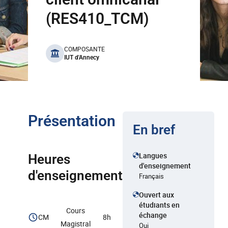
(RES410_TCM)
benefits
COMPOSANTE
IUT d'Annecy
Présentation
En bref
Langues
Heures
d'enseignement
d'enseignement
Français
Ouvert aux
étudiants en
Cours
échange
CM
8h
Magistral
Oui