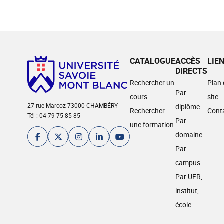
CATALOGUE
ACCÈS
LIE
DIRECTS
Rechercher un
Plan
Par
cours
site
27 rue Marcoz 73000 CHAMBÉRY
diplôme
Rechercher
Cont
Tél : 04 79 75 85 85
Par
une formation
domaine
Par
campus
Par UFR,
institut,
école