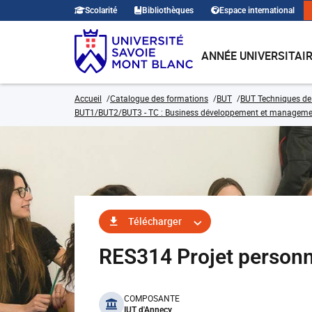
Scolarité
Bibliothèques
Espace international
ANNÉE UNIVERSITAI
Accueil
Catalogue des formations
BUT
BUT Techniques de
BUT1/BUT2/BUT3 - TC : Business développement et management d
Télécharger
RES314 Projet personn
benefits
COMPOSANTE
IUT d'Annecy