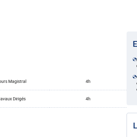
E
urs Magistral
4h
ravaux Dirigés
4h
L