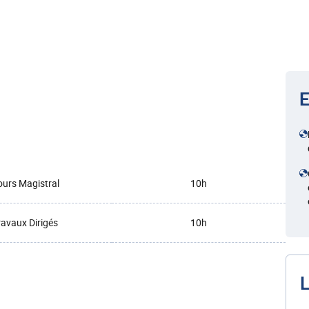
E
urs Magistral
10h
ravaux Dirigés
10h
L