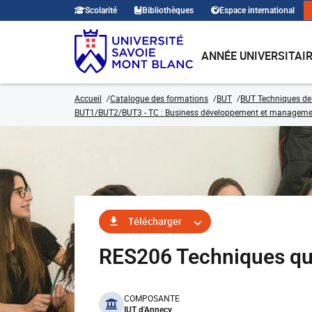
Scolarité
Bibliothèques
Espace international
ANNÉE UNIVERSITAI
Accueil
Catalogue des formations
BUT
BUT Techniques de
BUT1/BUT2/BUT3 - TC : Business développement et management d
Télécharger
RES206 Techniques qua
benefits
COMPOSANTE
IUT d'Annecy