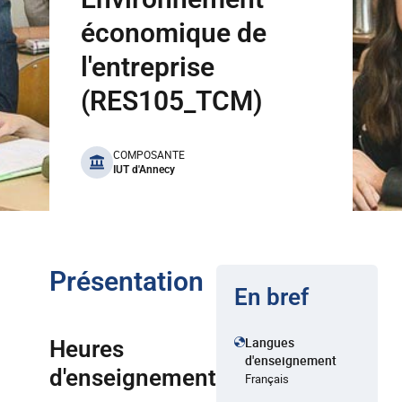
économique de
l'entreprise
(RES105_TCM)
benefits
COMPOSANTE
IUT d'Annecy
Présentation
En bref
Langues
Heures
d'enseignement
d'enseignement
Français