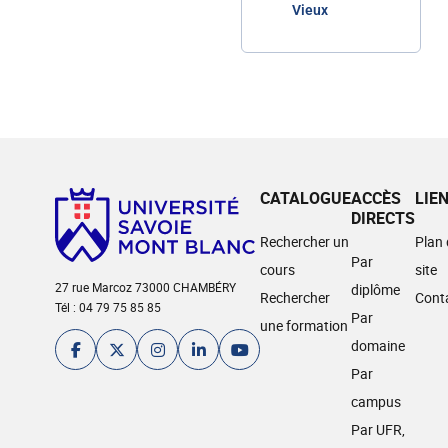
Vieux
CATALOGUE
ACCÈS
LIE
DIRECTS
Rechercher un
Plan
Par
cours
site
27 rue Marcoz 73000 CHAMBÉRY
diplôme
Rechercher
Cont
Tél : 04 79 75 85 85
Par
une formation
domaine
Par
campus
Par UFR,