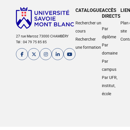
CATALOGUE
ACCÈS
LIE
DIRECTS
Rechercher un
Plan
Par
cours
site
27 rue Marcoz 73000 CHAMBÉRY
diplôme
Rechercher
Cont
Tél : 04 79 75 85 85
Par
une formation
domaine
Par
campus
Par UFR,
institut,
école