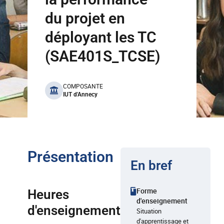
du projet en
déployant les TC
(SAE401S_TCSE)
benefits
COMPOSANTE
IUT d'Annecy
Présentation
En bref
Forme
Heures
d'enseignement
d'enseignement
Situation
d'apprentissage et