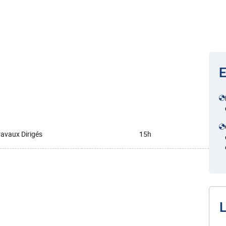
E
ravaux Dirigés
15h
L