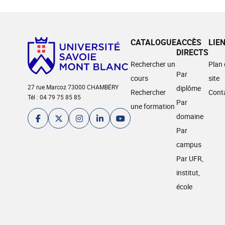
CATALOGUE
ACCÈS
LIE
DIRECTS
Rechercher un
Plan
Par
cours
site
27 rue Marcoz 73000 CHAMBÉRY
diplôme
Rechercher
Cont
Tél : 04 79 75 85 85
Par
une formation
domaine
Par
campus
Par UFR,
institut,
école