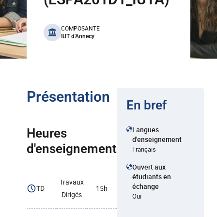
benefits
COMPOSANTE
IUT d'Annecy
Présentation
En bref
Langues
Heures
d'enseignement
d'enseignement
Français
Ouvert aux
étudiants en
Travaux
échange
TD
15h
Dirigés
Oui