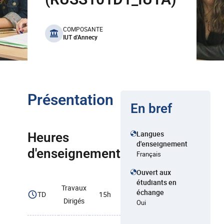
benefits
COMPOSANTE
IUT d'Annecy
Présentation
En bref
Langues
Heures
d'enseignement
d'enseignement
Français
Ouvert aux
étudiants en
Travaux
échange
TD
15h
Dirigés
Oui