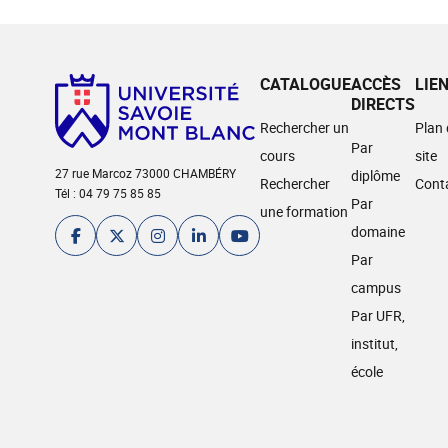
CATALOGUE
ACCÈS
LIE
DIRECTS
Rechercher un
Plan
Par
cours
site
27 rue Marcoz 73000 CHAMBÉRY
diplôme
Rechercher
Cont
Tél : 04 79 75 85 85
Par
une formation
domaine
Par
campus
Par UFR,
institut,
école