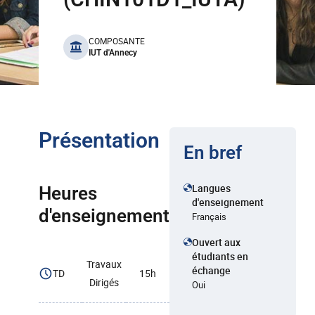
benefits
COMPOSANTE
IUT d'Annecy
Présentation
En bref
Langues
Heures
d'enseignement
d'enseignement
Français
Ouvert aux
étudiants en
Travaux
échange
TD
15h
Dirigés
Oui