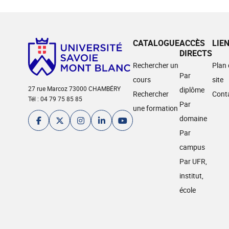
CATALOGUE
ACCÈS
LIE
DIRECTS
Rechercher un
Plan
Par
cours
site
27 rue Marcoz 73000 CHAMBÉRY
diplôme
Rechercher
Cont
Tél : 04 79 75 85 85
Par
une formation
domaine
Par
campus
Par UFR,
institut,
école