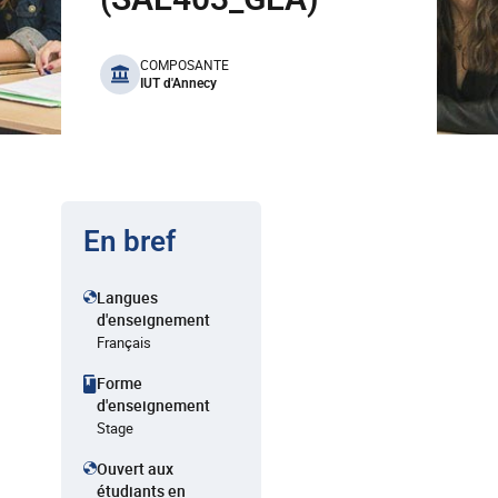
benefits
COMPOSANTE
IUT d'Annecy
En bref
Langues
d'enseignement
Français
Forme
d'enseignement
Stage
Ouvert aux
étudiants en