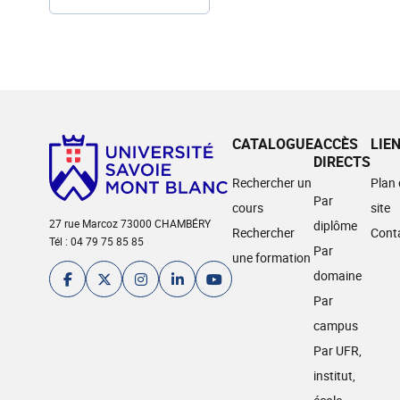
CATALOGUE
ACCÈS
LIE
DIRECTS
Rechercher un
Plan
Par
cours
site
27 rue Marcoz 73000 CHAMBÉRY
diplôme
Rechercher
Cont
Tél : 04 79 75 85 85
Par
une formation
domaine
Par
campus
Par UFR,
institut,