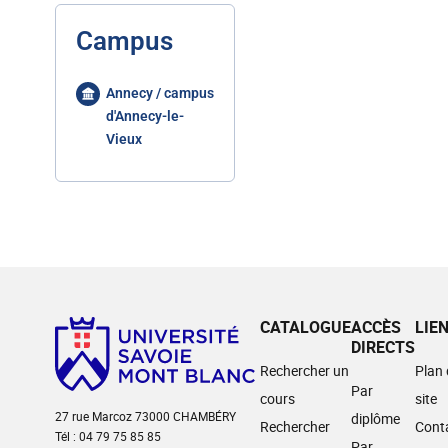
Campus
Annecy / campus
d'Annecy-le-
Vieux
CATALOGUE
ACCÈS
LIE
DIRECTS
Rechercher un
Plan
Par
cours
site
27 rue Marcoz 73000 CHAMBÉRY
diplôme
Rechercher
Cont
Tél : 04 79 75 85 85
Par