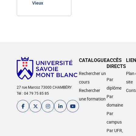
Vieux
CATALOGUE
ACCÈS
LIE
DIRECTS
Rechercher un
Plan
Par
cours
site
27 rue Marcoz 73000 CHAMBÉRY
diplôme
Rechercher
Cont
Tél : 04 79 75 85 85
Par
une formation
domaine
Par
campus
Par UFR,