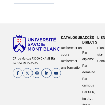
CATALOGUE
ACCÈS
LIE
DIRECTS
Rechercher un
Plan
Par
cours
site
27 rue Marcoz 73000 CHAMBÉRY
diplôme
Rechercher
Cont
Tél : 04 79 75 85 85
Par
une formation
domaine
Par
campus
Par UFR,
institut,
école