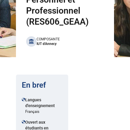
Professionnel
(RES606_GEAA)
benefits
COMPOSANTE
IUT d'Annecy
En bref
Langues
d'enseignement
Français
Ouvert aux
étudiants en