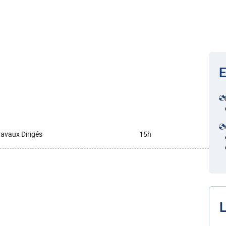
E
ravaux Dirigés
15h
L