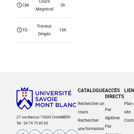
Cours
CM
5h
Magistral
Travaux
TD
10h
Dirigés
CATALOGUE
ACCÈS
LIE
DIRECTS
Rechercher un
Plan
Par
cours
site
27 rue Marcoz 73000 CHAMBÉRY
diplôme
Rechercher
Cont
Tél : 04 79 75 85 85
Par
une formation