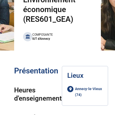
économique
(RES601_GEA)
benefits
COMPOSANTE
IUT d'Annecy
Présentation
Lieux
Heures
Annecy-le-Vieux
(74)
d'enseignement