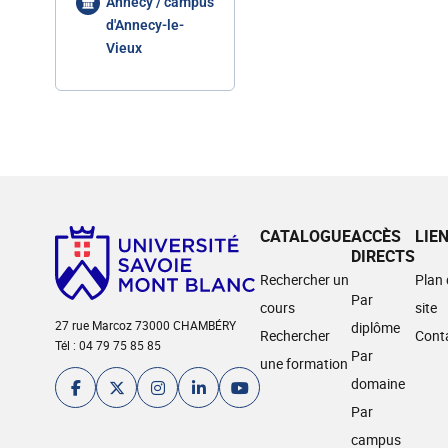
Annecy / campus
d'Annecy-le-
Vieux
CATALOGUE
ACCÈS
LIE
DIRECTS
Rechercher un
Plan
Par
cours
site
27 rue Marcoz 73000 CHAMBÉRY
diplôme
Rechercher
Cont
Tél : 04 79 75 85 85
Par
une formation
domaine
Par
campus