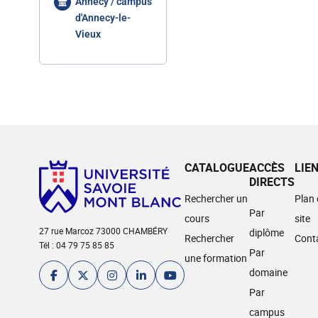
Annecy / campus
d'Annecy-le-
Vieux
CATALOGUE
ACCÈS
LIE
DIRECTS
Rechercher un
Plan
Par
cours
site
27 rue Marcoz 73000 CHAMBÉRY
diplôme
Rechercher
Cont
Tél : 04 79 75 85 85
Par
une formation
domaine
Par
campus