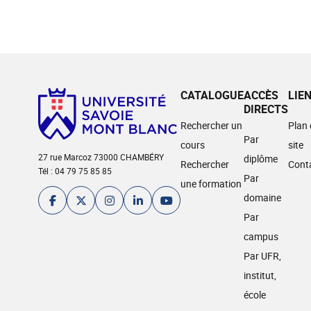
CATALOGUE
ACCÈS
LIE
DIRECTS
Rechercher un
Plan
Par
cours
site
27 rue Marcoz 73000 CHAMBÉRY
diplôme
Rechercher
Cont
Tél : 04 79 75 85 85
Par
une formation
domaine
Par
campus
Par UFR,
institut,
école