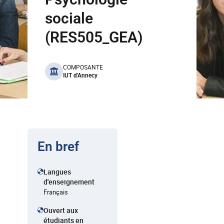
sociale
(RES505_GEA)
benefits
COMPOSANTE
IUT d'Annecy
En bref
Langues
d'enseignement
Français
Ouvert aux
étudiants en