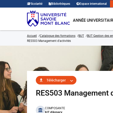
Scolarité
Bibliothèques
Espace international
ANNÉE UNIVERSITAI
Accueil
Catalogue des formations
BUT
BUT Gestion des en
RES503 Management d'activités
Télécharger
RES503 Management d'
benefits
COMPOSANTE
IUT d'Annecy