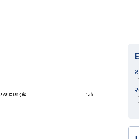
E
ravaux Dirigés
13h