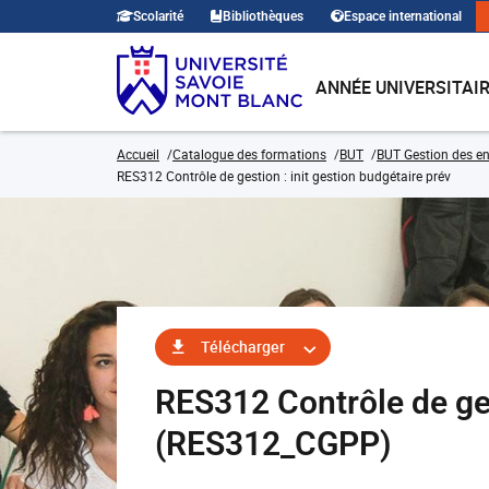
Scolarité
Bibliothèques
Espace international
ANNÉE UNIVERSITAI
Accueil
Catalogue des formations
BUT
BUT Gestion des en
RES312 Contrôle de gestion : init gestion budgétaire prév
Télécharger
RES312 Contrôle de ges
(RES312_CGPP)