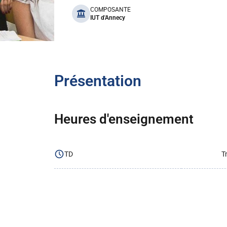
benefits
COMPOSANTE
IUT d'Annecy
Présentation
Heures d'enseignement
TD
T