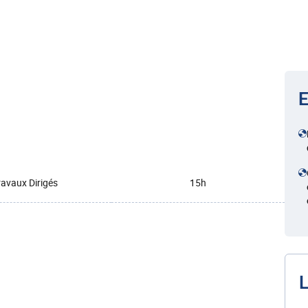
E
ravaux Dirigés
15h
L