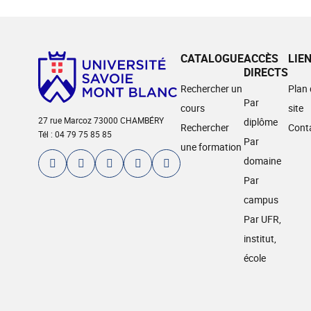
CATALOGUE
ACCÈS
LIE
DIRECTS
Rechercher un
Plan
Par
cours
site
27 rue Marcoz 73000 CHAMBÉRY
diplôme
Rechercher
Cont
Tél : 04 79 75 85 85
Par
une formation
domaine
Par
campus
Par UFR,
institut,
école