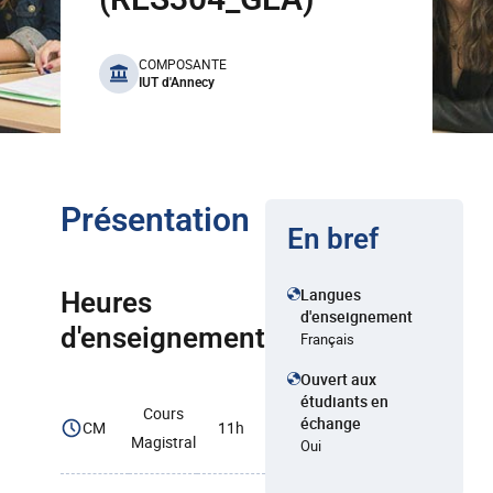
benefits
COMPOSANTE
IUT d'Annecy
Présentation
En bref
Langues
Heures
d'enseignement
d'enseignement
Français
Ouvert aux
étudiants en
Cours
échange
CM
11h
Magistral
Oui