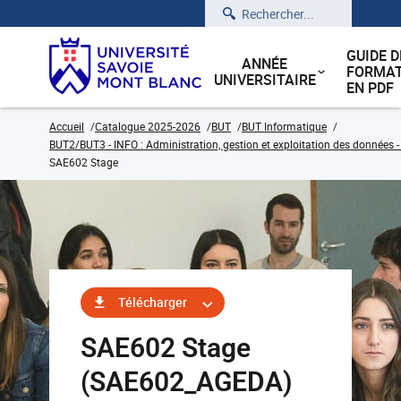
Rechercher
GUIDE D
ANNÉE
FORMAT
UNIVERSITAIRE
EN PDF
Accueil
Catalogue 2025-2026
BUT
BUT Informatique
BUT2/BUT3 - INFO : Administration, gestion et exploitation des données -
SAE602 Stage
Télécharger
SAE602 Stage
(SAE602_AGEDA)