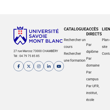
CATALOGUE
ACCÈS
LIE
DIRECTS
Rechercher un
Plan
Par
cours
site
27 rue Marcoz 73000 CHAMBÉRY
diplôme
Rechercher
Cont
Tél : 04 79 75 85 85
Par
une formation
domaine
Par
campus
Par UFR,
institut,
école