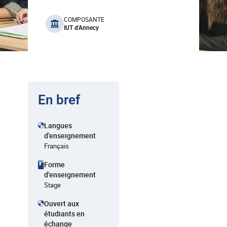
benefits
COMPOSANTE
IUT d'Annecy
En bref
Langues
d'enseignement
Français
Forme
d'enseignement
Stage
Ouvert aux
étudiants en
échange