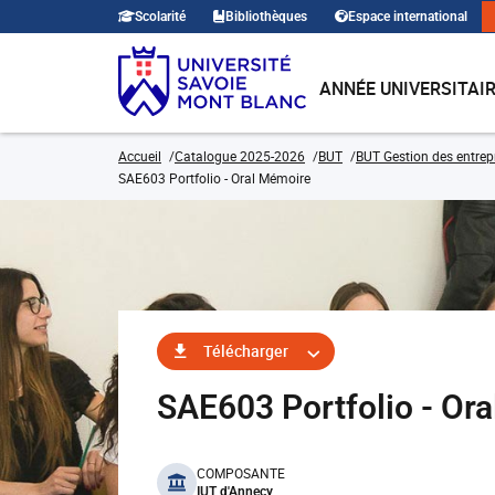
Scolarité
Bibliothèques
Espace international
ANNÉE UNIVERSITAI
Accueil
Catalogue 2025-2026
BUT
BUT Gestion des entrep
SAE603 Portfolio - Oral Mémoire
Télécharger
SAE603 Portfolio - O
benefits
COMPOSANTE
IUT d'Annecy