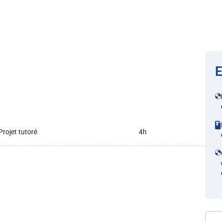
E
Projet tutoré
4h