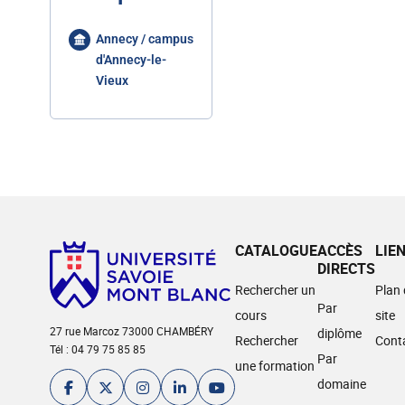
Annecy / campus
d'Annecy-le-
Vieux
CATALOGUE
ACCÈS
LIE
DIRECTS
Rechercher un
Plan
Par
cours
site
27 rue Marcoz 73000 CHAMBÉRY
diplôme
Rechercher
Cont
Tél : 04 79 75 85 85
Par
une formation
domaine