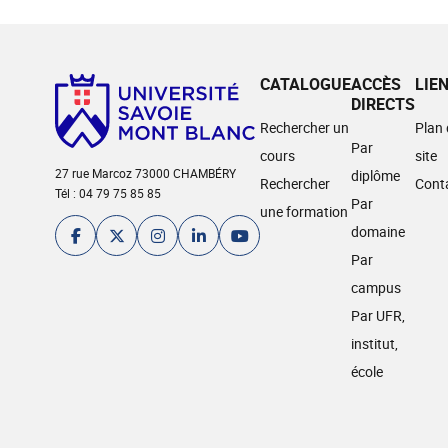
CATALOGUE
ACCÈS
LIE
DIRECTS
Rechercher un
Plan
Par
cours
site
27 rue Marcoz 73000 CHAMBÉRY
diplôme
Rechercher
Cont
Tél : 04 79 75 85 85
Par
une formation
domaine
Par
campus
Par UFR,
institut,
école