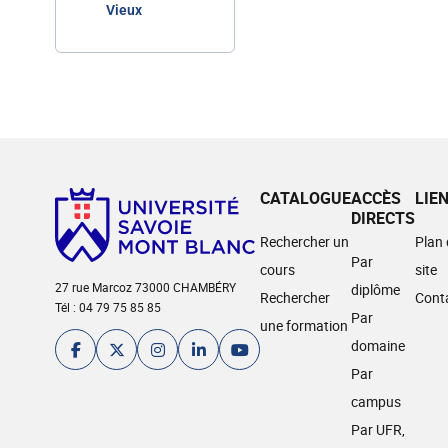
Vieux
CATALOGUE
ACCÈS
LIE
DIRECTS
Rechercher un
Plan
Par
cours
site
27 rue Marcoz 73000 CHAMBÉRY
diplôme
Rechercher
Cont
Tél : 04 79 75 85 85
Par
une formation
domaine
Par
campus
Par UFR,