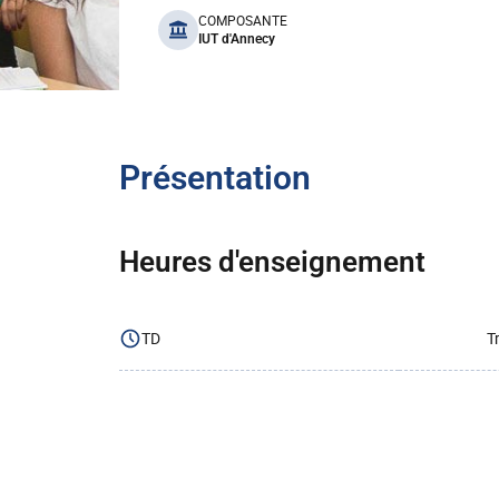
benefits
COMPOSANTE
IUT d'Annecy
Présentation
Heures d'enseignement
TD
T