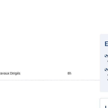
E
ravaux Dirigés
8h