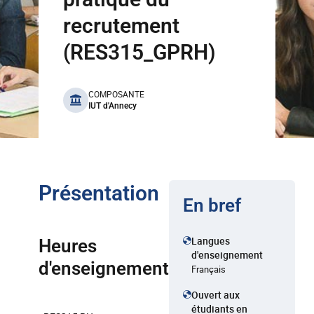
recrutement
(RES315_GPRH)
benefits
COMPOSANTE
IUT d'Annecy
Présentation
En bref
Langues
Heures
d'enseignement
d'enseignement
Français
Ouvert aux
étudiants en