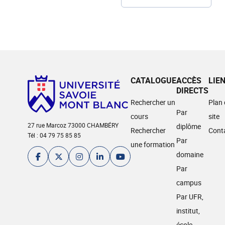
CATALOGUE
ACCÈS
LIE
DIRECTS
Rechercher un
Plan
Par
cours
site
27 rue Marcoz 73000 CHAMBÉRY
diplôme
Rechercher
Cont
Tél : 04 79 75 85 85
Par
une formation
domaine
Par
campus
Par UFR,
institut,
école