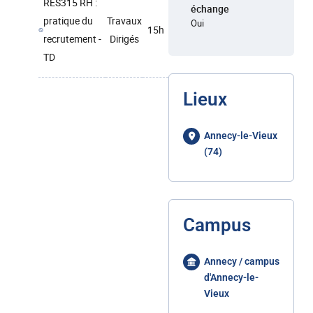
RES315 RH :
échange
pratique du
Travaux
Oui
15h
recrutement -
Dirigés
TD
Lieux
Annecy-le-Vieux
(74)
Campus
Annecy / campus
d'Annecy-le-
Vieux