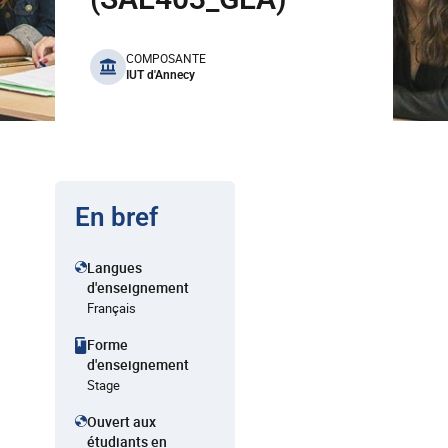
benefits
COMPOSANTE
IUT d'Annecy
En bref
Langues
d'enseignement
Français
Forme
d'enseignement
Stage
Ouvert aux
étudiants en