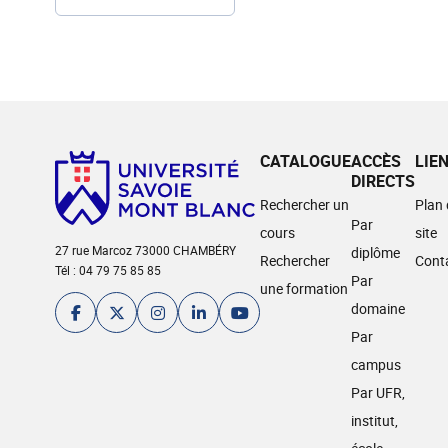
CATALOGUE
ACCÈS
LIE
DIRECTS
Rechercher un
Plan
Par
cours
site
27 rue Marcoz 73000 CHAMBÉRY
diplôme
Rechercher
Cont
Tél : 04 79 75 85 85
Par
une formation
domaine
Par
campus
Par UFR,
institut,