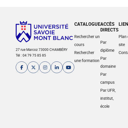
CATALOGUE
ACCÈS
LIE
DIRECTS
Rechercher un
Plan
Par
cours
site
27 rue Marcoz 73000 CHAMBÉRY
diplôme
Rechercher
Cont
Tél : 04 79 75 85 85
Par
une formation
domaine
Par
campus
Par UFR,
institut,
école