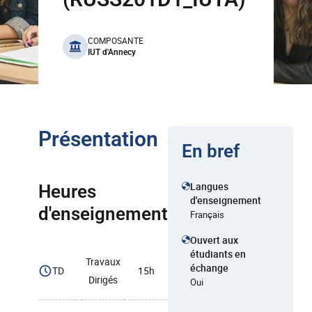
benefits
COMPOSANTE
IUT d'Annecy
Présentation
En bref
Langues
Heures
d'enseignement
d'enseignement
Français
Ouvert aux
étudiants en
Travaux
échange
TD
15h
Dirigés
Oui