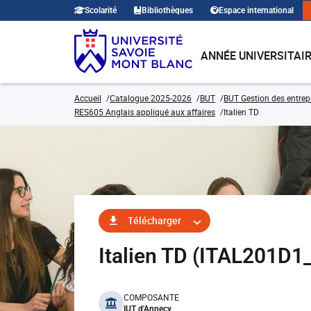
Scolarité
Bibliothèques
Espace international
ANNÉE UNIVERSITAI
Accueil
Catalogue 2025-2026
BUT
BUT Gestion des entrep
RES605 Anglais appliqué aux affaires
Italien TD
Télécharger
Italien TD (ITAL201D1
benefits
COMPOSANTE
IUT d'Annecy