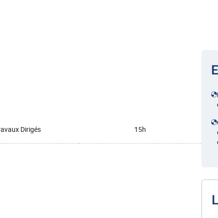
E
ravaux Dirigés
15h
L