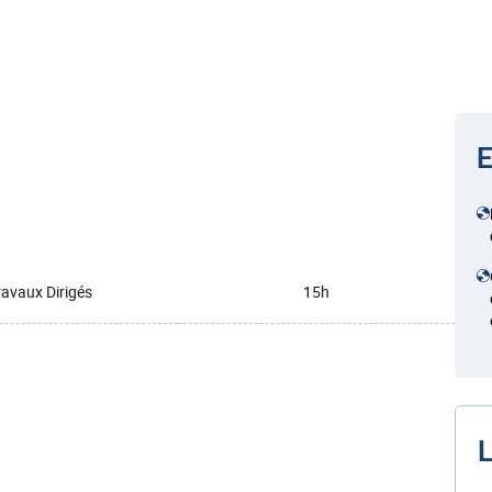
E
ravaux Dirigés
15h
L