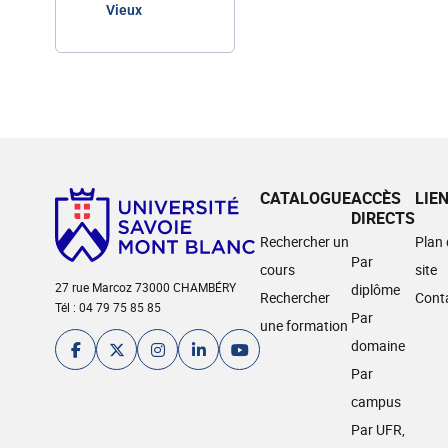
Vieux
CATALOGUE
ACCÈS
LIE
DIRECTS
Rechercher un
Plan
Par
cours
site
27 rue Marcoz 73000 CHAMBÉRY
diplôme
Rechercher
Cont
Tél : 04 79 75 85 85
Par
une formation
domaine
Par
campus
Par UFR,