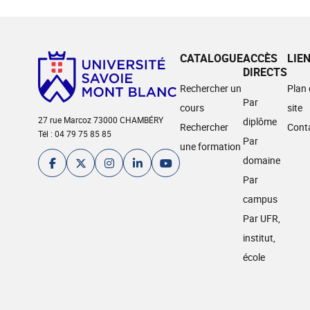
CATALOGUE
ACCÈS
LIE
DIRECTS
Rechercher un
Plan
Par
cours
site
27 rue Marcoz 73000 CHAMBÉRY
diplôme
Rechercher
Cont
Tél : 04 79 75 85 85
Par
une formation
domaine
Par
campus
Par UFR,
institut,
école