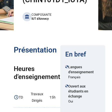
benefits
COMPOSANTE
IUT d'Annecy
Présentation
En bref
Langues
Heures
d'enseignement
d'enseignement
Français
Ouvert aux
étudiants en
Travaux
échange
TD
15h
Dirigés
Oui