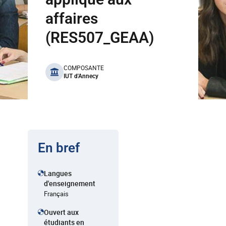
affaires
(RES507_GEAA)
benefits
COMPOSANTE
IUT d'Annecy
En bref
Langues
d'enseignement
Français
Ouvert aux
étudiants en