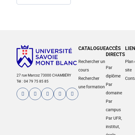
CATALOGUE
ACCÈS
LIE
DIRECTS
Rechercher un
Plan
Par
cours
site
27 rue Marcoz 73000 CHAMBÉRY
diplôme
Rechercher
Cont
Tél : 04 79 75 85 85
Par
une formation
domaine
Par
campus
Par UFR,
institut,
école