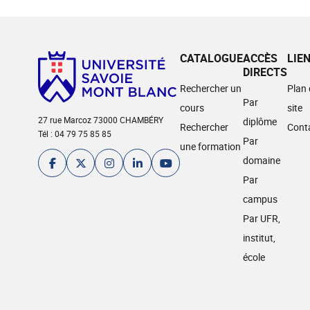
CATALOGUE
ACCÈS
LIE
DIRECTS
Rechercher un
Plan
Par
cours
site
27 rue Marcoz 73000 CHAMBÉRY
diplôme
Rechercher
Cont
Tél : 04 79 75 85 85
Par
une formation
domaine
Par
campus
Par UFR,
institut,
école