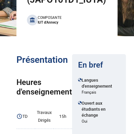
benefits
COMPOSANTE
IUT d'Annecy
Présentation
En bref
Langues
Heures
d'enseignement
d'enseignement
Français
Ouvert aux
étudiants en
Travaux
échange
TD
15h
Dirigés
Oui