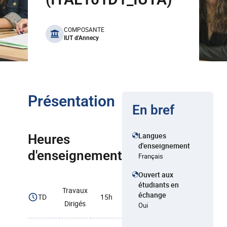
benefits
COMPOSANTE
IUT d'Annecy
Présentation
En bref
Langues
Heures
d'enseignement
d'enseignement
Français
Ouvert aux
étudiants en
Travaux
échange
TD
15h
Dirigés
Oui