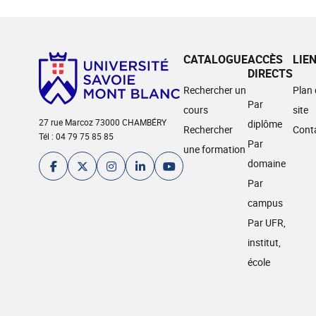
CATALOGUE
ACCÈS
LIE
DIRECTS
Rechercher un
Plan
Par
cours
site
27 rue Marcoz 73000 CHAMBÉRY
diplôme
Rechercher
Cont
Tél : 04 79 75 85 85
Par
une formation
domaine
Par
campus
Par UFR,
institut,
école