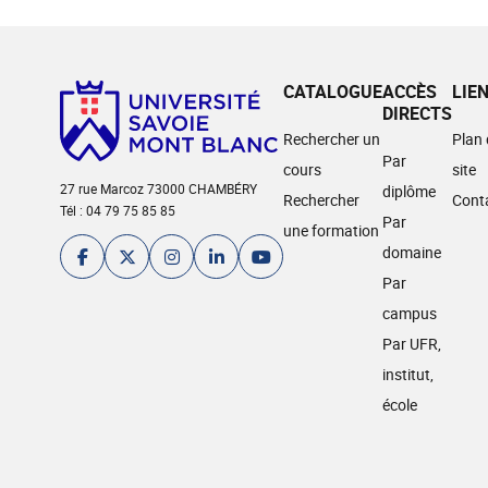
CATALOGUE
ACCÈS
LIE
DIRECTS
Rechercher un
Plan
Par
cours
site
27 rue Marcoz 73000 CHAMBÉRY
diplôme
Rechercher
Cont
Tél : 04 79 75 85 85
Par
une formation
domaine
Par
campus
Par UFR,
institut,
école