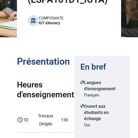
benefits
COMPOSANTE
IUT d'Annecy
Présentation
En bref
Langues
Heures
d'enseignement
d'enseignement
Français
Ouvert aux
étudiants en
Travaux
échange
TD
15h
Dirigés
Oui